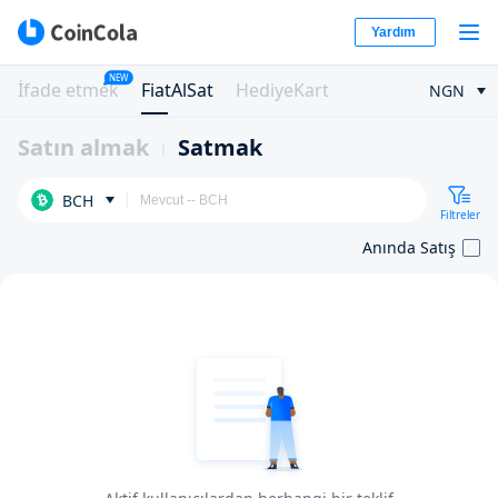
Yardım
NEW
İfade etmek
FiatAlSat
HediyeKart
NGN
Satın almak
Satmak
BCH
Filtreler
Anında Satış