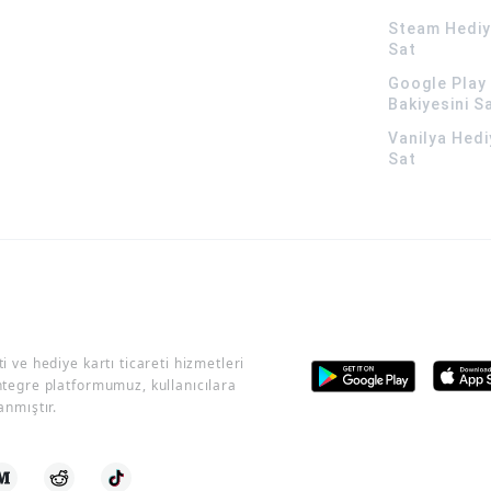
Steam Hediye
Sat
Google Play 
Bakiyesini S
Vanilya Hedi
Sat
i ve hediye kartı ticareti hizmetleri
ntegre platformumuz, kullanıcılara
anmıştır.