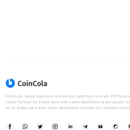
CoinCola, düşük komisyon oranlarıyla spot/marj ticareti, P2P ticaret
sunan küresel bir kripto para alım satım platformu ve borsasıdır. E
en iyi kripto para alım satım deneyimini sunmak için sıfırdan tasarl