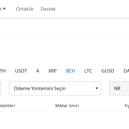
t
Ortaklık
Destek
TH
USDT
A
XRP
BCH
LTC
GUSD
D
Ödeme Yöntemini Seçin
NR
temleri
Miktar Sınırı
Fi