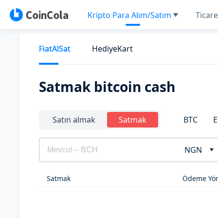
Kripto Para Alım/Satım
Ticare
FiatAlSat
HediyeKart
Satmak bitcoin cash
BTC
E
Satın almak
Satmak
NGN
Satmak
Ödeme Yön