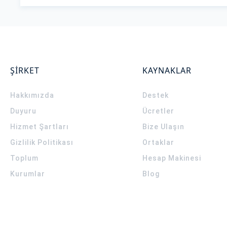
ŞİRKET
KAYNAKLAR
Hakkımızda
Destek
Duyuru
Ücretler
Hizmet Şartları
Bize Ulaşın
Gizlilik Politikası
Ortaklar
Toplum
Hesap Makinesi
Kurumlar
Blog