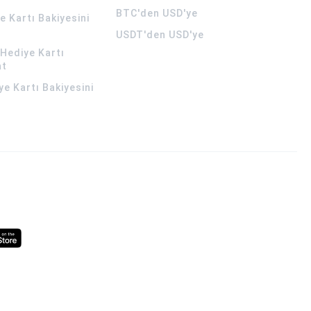
BTC'den USD'ye
 Kartı Bakiyesini
USDT'den USD'ye
Hediye Kartı
at
ye Kartı Bakiyesini