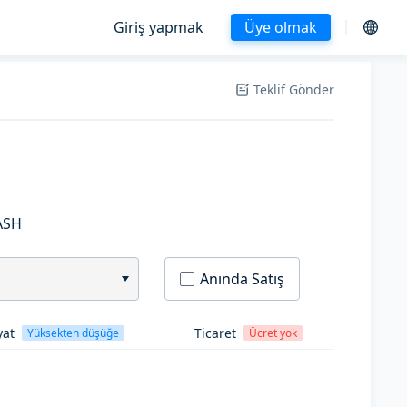
Giriş yapmak
Üye olmak
Teklif Gönder
ASH
Anında Satış
yat
Ticaret
Yüksekten düşüğe
Ücret yok