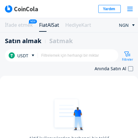
Yardım
NEW
İfade etmek
FiatAlSat
HediyeKart
NGN
Satın almak
Satmak
USDT
Filtreler
Anında Satın Al