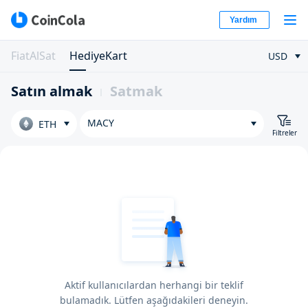
Yardım
FiatAlSat
HediyeKart
USD
Satın almak
Satmak
MACY
ETH
Filtreler
Aktif kullanıcılardan herhangi bir teklif
bulamadık. Lütfen aşağıdakileri deneyin.