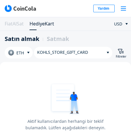
Yardım
FiatAlSat
HediyeKart
USD
Satın almak
Satmak
KOHLS_STORE_GIFT_CARD
ETH
Filtreler
Aktif kullanıcılardan herhangi bir teklif
bulamadık. Lütfen aşağıdakileri deneyin.