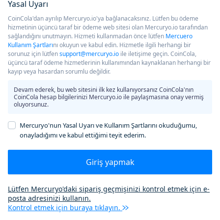
Yasal Uyarı
CoinCola'dan ayrılıp Mercuryo.io'ya bağlanacaksınız. Lütfen bu ödeme
hizmetinin üçüncü taraf bir ödeme web sitesi olan Mercuryo.io tarafından
sağlandığını unutmayın. Hizmeti kullanmadan önce lütfen
Mercuero
Kullanım Şartları
nı okuyun ve kabul edin. Hizmetle ilgili herhangi bir
sorunuz için lütfen
support@mercuryo.io
ile iletişime geçin. CoinCola,
üçüncü taraf ödeme hizmetlerinin kullanımından kaynaklanan herhangi bir
kayıp veya hasardan sorumlu değildir.
Devam ederek, bu web sitesini ilk kez kullanıyorsanız CoinCola'nın
CoinCola hesap bilgilerinizi Mercuryo.io ile paylaşmasına onay vermiş
oluyorsunuz.
Mercuryo'nun Yasal Uyarı ve Kullanım Şartlarını okuduğumu,
onayladığımı ve kabul ettiğimi teyit ederim.
Giriş yapmak
Lütfen Mercuryo'daki sipariş geçmişinizi kontrol etmek için e-
posta adresinizi kullanın.
Kontrol etmek için buraya tıklayın.