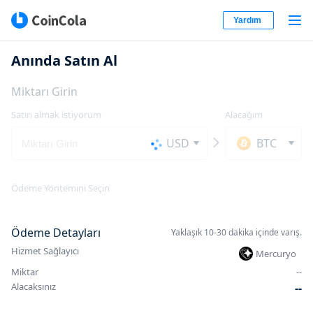
Yardım
Anında Satın Al
Miktarı Girin
Satın almak istiyorum
Alacağım
USD
BTC
Ödeme Yöntemini Seçin
Ödeme Detayları
Yaklaşık 10-30 dakika içinde varış.
Hizmet Sağlayıcı
Mercuryo
Miktar
-
-
Alacaksınız
-
-