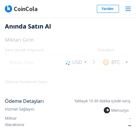
Yardım
Anında Satın Al
Miktarı Girin
Satın almak istiyorum
Alacağım
USD
BTC
Ödeme Yöntemini Seçin
Ödeme Detayları
Yaklaşık 10-30 dakika içinde varış.
Hizmet Sağlayıcı
Mercuryo
Miktar
-
-
Alacaksınız
-
-