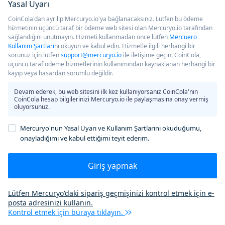
Yasal Uyarı
CoinCola'dan ayrılıp Mercuryo.io'ya bağlanacaksınız. Lütfen bu ödeme
hizmetinin üçüncü taraf bir ödeme web sitesi olan Mercuryo.io tarafından
sağlandığını unutmayın. Hizmeti kullanmadan önce lütfen
Mercuero
Kullanım Şartları
nı okuyun ve kabul edin. Hizmetle ilgili herhangi bir
sorunuz için lütfen
support@mercuryo.io
ile iletişime geçin. CoinCola,
üçüncü taraf ödeme hizmetlerinin kullanımından kaynaklanan herhangi bir
kayıp veya hasardan sorumlu değildir.
Devam ederek, bu web sitesini ilk kez kullanıyorsanız CoinCola'nın
CoinCola hesap bilgilerinizi Mercuryo.io ile paylaşmasına onay vermiş
oluyorsunuz.
Mercuryo'nun Yasal Uyarı ve Kullanım Şartlarını okuduğumu,
onayladığımı ve kabul ettiğimi teyit ederim.
Giriş yapmak
Lütfen Mercuryo'daki sipariş geçmişinizi kontrol etmek için e-
posta adresinizi kullanın.
Kontrol etmek için buraya tıklayın.