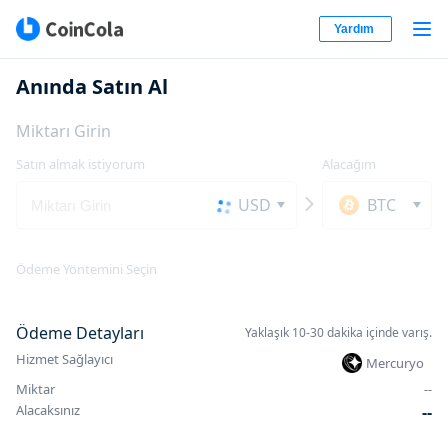
Yardım
Anında Satın Al
Miktarı Girin
Satın almak istiyorum
Alacağım
USD
BTC
Ödeme Yöntemini Seçin
Ödeme Detayları
Yaklaşık 10-30 dakika içinde varış.
Hizmet Sağlayıcı
Mercuryo
Miktar
-
-
Alacaksınız
-
-