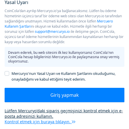
Yasal Uyarı
CoinCola'dan ayrılıp Mercuryo.io'ya bağlanacaksınız. Lütfen bu ödeme
hizmetinin üçüncü taraf bir ödeme web sitesi olan Mercuryo.io tarafından
sağlandığını unutmayın. Hizmeti kullanmadan önce lütfen
Mercuero
Kullanım Şartları
nı okuyun ve kabul edin. Hizmetle ilgili herhangi bir
sorunuz için lütfen
support@mercuryo.io
ile iletişime geçin. CoinCola,
üçüncü taraf ödeme hizmetlerinin kullanımından kaynaklanan herhangi bir
kayıp veya hasardan sorumlu değildir.
Devam ederek, bu web sitesini ilk kez kullanıyorsanız CoinCola'nın
CoinCola hesap bilgilerinizi Mercuryo.io ile paylaşmasına onay vermiş
oluyorsunuz.
Mercuryo'nun Yasal Uyarı ve Kullanım Şartlarını okuduğumu,
onayladığımı ve kabul ettiğimi teyit ederim.
Giriş yapmak
Lütfen Mercuryo'daki sipariş geçmişinizi kontrol etmek için e-
posta adresinizi kullanın.
Kontrol etmek için buraya tıklayın.