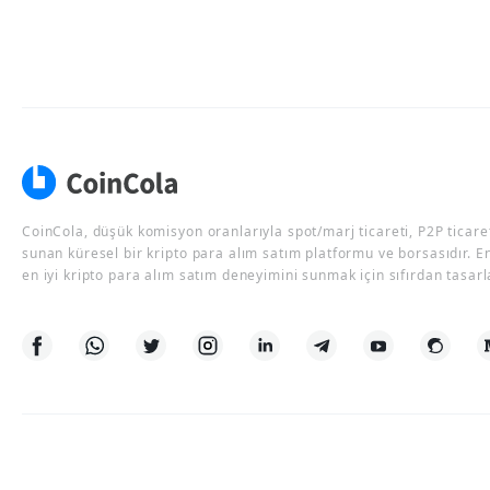
CoinCola, düşük komisyon oranlarıyla spot/marj ticareti, P2P ticaret
sunan küresel bir kripto para alım satım platformu ve borsasıdır. E
en iyi kripto para alım satım deneyimini sunmak için sıfırdan tasarl