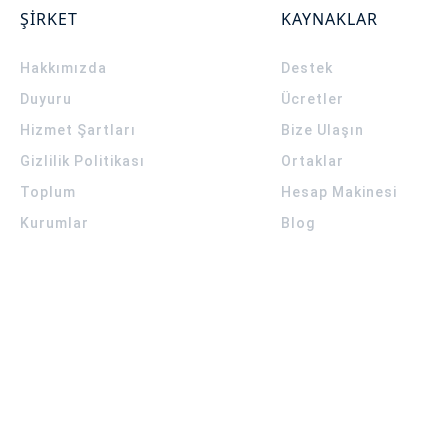
ŞİRKET
KAYNAKLAR
Hakkımızda
Destek
Duyuru
Ücretler
Hizmet Şartları
Bize Ulaşın
Gizlilik Politikası
Ortaklar
Toplum
Hesap Makinesi
Kurumlar
Blog