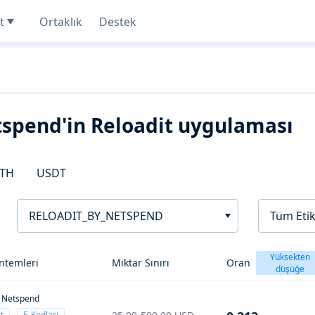
t
Ortaklık
Destek
etspend'in Reloadit uygulaması
TH
USDT
RELOADIT_BY_NETSPEND
Tüm Etik
Yüksekten
ntemleri
Miktar Sınırı
Oran
düşüğe
y Netspend
t
E-Kodları