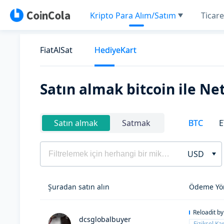
Kripto Para Alım/Satım
Ticare
FiatAlSat
HediyeKart
Satın almak bitcoin ile N
BTC
E
Satın almak
Satmak
USD
Şuradan satın alın
Ödeme Yö
Reloadit b
dcsglobalbuyer
Fiziksel Kar