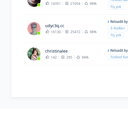
14351
21054
98%
Fiş yok
Reloadit b
udyc3q.cc
E-Kodları
16130
25472
98%
Fiş yok
Reloadit b
christinalee
Fiziksel Kar
142
295
94%