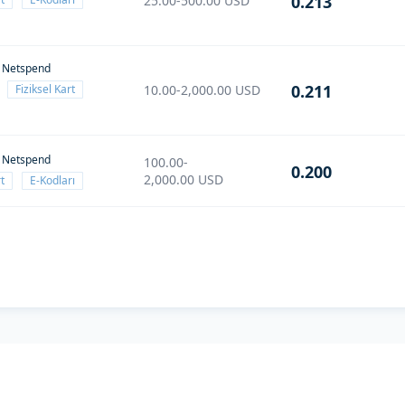
0.213
25.00-500.00
USD
y Netspend
0.211
Fiziksel Kart
10.00-2,000.00
USD
y Netspend
100.00-
0.200
2,000.00
USD
t
E-Kodları