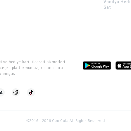
Vanilya Hedi
Sat
i ve hediye kartı ticareti hizmetleri
ntegre platformumuz, kullanıcılara
anmıştır.
©2016 -
2026
CoinCola All Rights Reserved