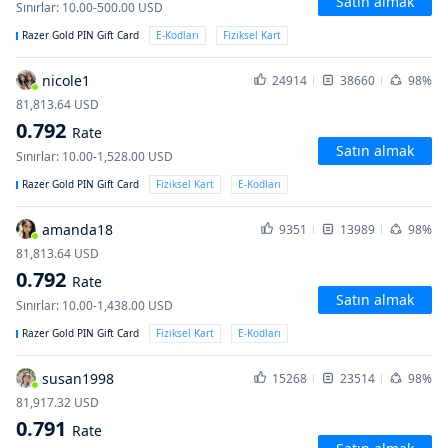
Satın almak
Sınırlar
:
10.00-500.00
USD
Razer Gold PIN Gift Card
E-Kodları
Fiziksel Kart
nicole1
24914
38660
98%
81,813.64
USD
0.792
Rate
Satın almak
Sınırlar
:
10.00-1,528.00
USD
Razer Gold PIN Gift Card
Fiziksel Kart
E-Kodları
amanda18
9351
13989
98%
81,813.64
USD
0.792
Rate
Satın almak
Sınırlar
:
10.00-1,438.00
USD
Razer Gold PIN Gift Card
Fiziksel Kart
E-Kodları
susan1998
15268
23514
98%
81,917.32
USD
0.791
Rate