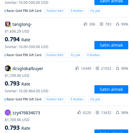
Satın almak
Sınırlar
:
10.00-500.00
USD
Razer Gold PIN Gift Card
Fiziksel Kart
E-Kodları
Fiş yok
tanglong-
306
783
99%
81,606.29
USD
0.794
Rate
Satın almak
Sınırlar
:
10.00-500.00
USD
Razer Gold PIN Gift Card
Fiziksel Kart
Fiş yok
E-Kodları
dcsglobalbuyer
14349
21052
98%
81,709.96
USD
0.793
Rate
Satın almak
Sınırlar
:
10.00-864.00
USD
Razer Gold PIN Gift Card
Fiziksel Kart
E-Kodları
Fiş yok
zzy476834073
9220
13432
98%
ZZ
81,709.96
USD
0.793
Rate