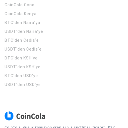
CoinCola
Gana
CoinCola
Kenya
BTC'den Naira'ya
USDT'den Naira'ye
BTC'den Cedis'e
USDT'den Cedis'e
BTC'den KSH'ye
USDT'den KSH'ye
BTC'den USD'ye
USDT'den USD'ye
CoinCola, düşük komisyon oranlarıyla spot/marj ticareti, P2P