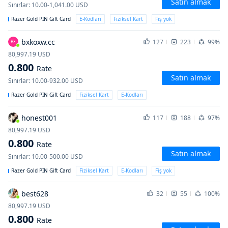
Satın almak
Sınırlar
:
10.00-1,041.00
USD
Razer Gold PIN Gift Card
E-Kodları
Fiziksel Kart
Fiş yok
bxkoxw.cc
127
223
99%
BX
80,997.19
USD
0.800
Rate
Satın almak
Sınırlar
:
10.00-932.00
USD
Razer Gold PIN Gift Card
Fiziksel Kart
E-Kodları
honest001
117
188
97%
80,997.19
USD
0.800
Rate
Satın almak
Sınırlar
:
10.00-500.00
USD
Razer Gold PIN Gift Card
Fiziksel Kart
E-Kodları
Fiş yok
best628
32
55
100%
80,997.19
USD
0.800
Rate