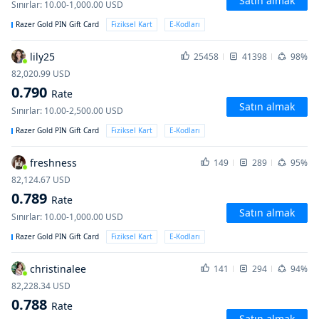
Satın almak
Sınırlar
:
10.00-1,000.00
USD
Razer Gold PIN Gift Card
Fiziksel Kart
E-Kodları
lily25
25458
41398
98%
82,020.99
USD
0.790
Rate
Satın almak
Sınırlar
:
10.00-2,500.00
USD
Razer Gold PIN Gift Card
Fiziksel Kart
E-Kodları
freshness
149
289
95%
82,124.67
USD
0.789
Rate
Satın almak
Sınırlar
:
10.00-1,000.00
USD
Razer Gold PIN Gift Card
Fiziksel Kart
E-Kodları
christinalee
141
294
94%
82,228.34
USD
0.788
Rate
Satın almak