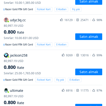
Satın almak
Sınırlar
:
10.00-1,385.00
USD
Razer Gold PIN Gift Card
Fiziksel Kart
E-Kodları
Fiş yok
udyc3q.cc
16129
25471
98%
80,997.19
USD
0.800
Rate
Satın almak
Sınırlar
:
10.00-831.00
USD
Razer Gold PIN Gift Card
Fiziksel Kart
E-Kodları
jackson258
9269
13016
99%
80,997.19
USD
0.800
Rate
Satın almak
Sınırlar
:
25.00-1,765.00
USD
Razer Gold PIN Gift Card
Fiziksel Kart
Fiş yok
E-Kodları
ultimate
6916
11775
97%
80,997.19
USD
0.800
Rate