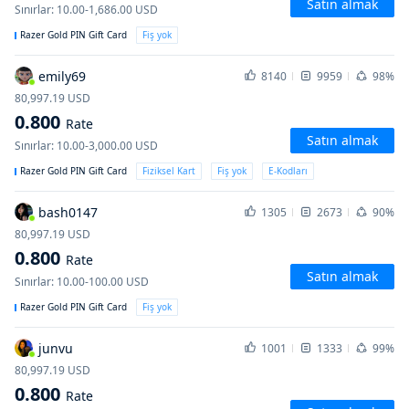
Satın almak
Sınırlar
:
10.00-1,686.00
USD
Razer Gold PIN Gift Card
Fiş yok
emily69
8140
9959
98%
80,997.19
USD
0.800
Rate
Satın almak
Sınırlar
:
10.00-3,000.00
USD
Razer Gold PIN Gift Card
Fiziksel Kart
Fiş yok
E-Kodları
bash0147
1305
2673
90%
80,997.19
USD
0.800
Rate
Satın almak
Sınırlar
:
10.00-100.00
USD
Razer Gold PIN Gift Card
Fiş yok
junvu
1001
1333
99%
80,997.19
USD
0.800
Rate