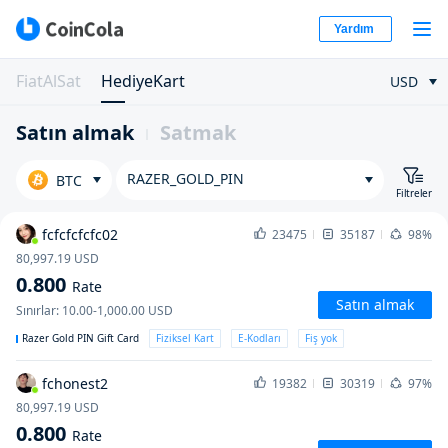
Yardım
FiatAlSat
HediyeKart
USD
Satın almak
Satmak
RAZER_GOLD_PIN
BTC
Filtreler
fcfcfcfcfc02
23475
35187
98%
80,997.19
USD
0.800
Rate
Satın almak
Sınırlar
:
10.00-1,000.00
USD
Razer Gold PIN Gift Card
Fiziksel Kart
E-Kodları
Fiş yok
fchonest2
19382
30319
97%
80,997.19
USD
0.800
Rate