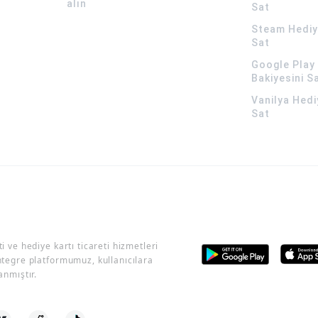
alın
Sat
Steam Hediye
Sat
Google Play 
Bakiyesini S
Vanilya Hedi
Sat
i ve hediye kartı ticareti hizmetleri
ntegre platformumuz, kullanıcılara
anmıştır.