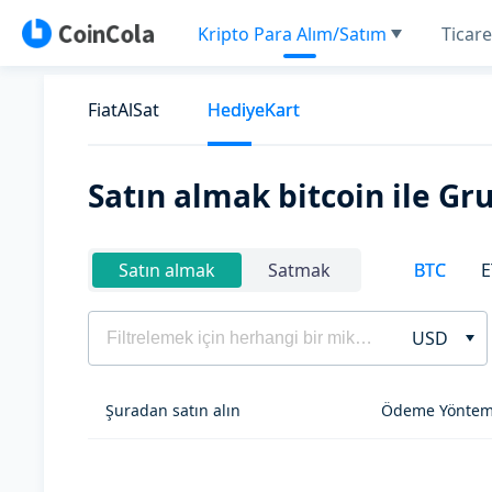
Kripto Para Alım/Satım
Ticare
FiatAlSat
HediyeKart
Satın almak bitcoin ile G
BTC
E
Satın almak
Satmak
USD
Şuradan satın alın
Ödeme Yöntem