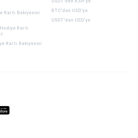
USDT'den KSH'ye
BTC'den USD'ye
 Kartı Bakiyesini
USDT'den USD'ye
Hediye Kartı
at
ye Kartı Bakiyesini