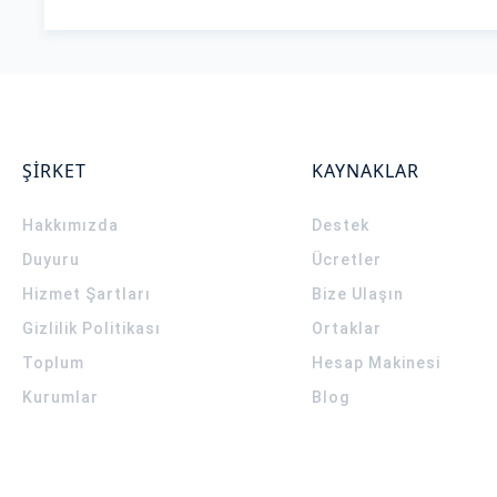
ŞİRKET
KAYNAKLAR
Hakkımızda
Destek
Duyuru
Ücretler
Hizmet Şartları
Bize Ulaşın
Gizlilik Politikası
Ortaklar
Toplum
Hesap Makinesi
Kurumlar
Blog