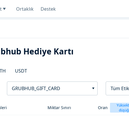
t
Ortaklık
Destek
rubhub Hediye Kartı
TH
USDT
GRUBHUB_GIFT_CARD
Tüm Etik
Yüksek
leri
Miktar Sınırı
Oran
düşüğ