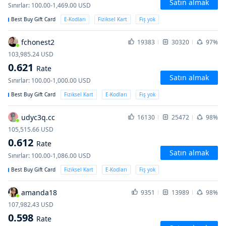
Satın almak
Sınırlar
:
100.00-1,469.00
USD
Best Buy Gift Card
E-Kodları
Fiziksel Kart
Fiş yok
fchonest2
19383
30320
97%
103,985.24
USD
0.621
Rate
Satın almak
Sınırlar
:
100.00-1,000.00
USD
Best Buy Gift Card
Fiziksel Kart
E-Kodları
Fiş yok
udyc3q.cc
16130
25472
98%
105,515.66
USD
0.612
Rate
Satın almak
Sınırlar
:
100.00-1,086.00
USD
Best Buy Gift Card
Fiziksel Kart
E-Kodları
Fiş yok
amanda18
9351
13989
98%
107,982.43
USD
0.598
Rate