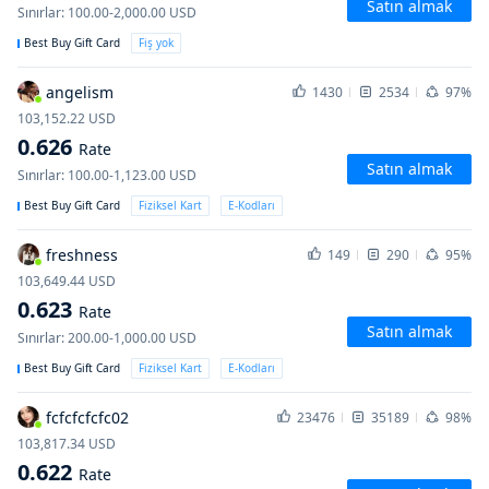
Satın almak
Sınırlar
:
100.00-2,000.00
USD
Best Buy Gift Card
Fiş yok
angelism
1430
2534
97%
103,152.22
USD
0.626
Rate
Satın almak
Sınırlar
:
100.00-1,123.00
USD
Best Buy Gift Card
Fiziksel Kart
E-Kodları
freshness
149
290
95%
103,649.44
USD
0.623
Rate
Satın almak
Sınırlar
:
200.00-1,000.00
USD
Best Buy Gift Card
Fiziksel Kart
E-Kodları
fcfcfcfcfc02
23476
35189
98%
103,817.34
USD
0.622
Rate