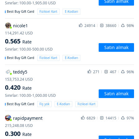
Satın almak
Sınırlar
:
100.00-1,905.00
USD
Best Buy Gift Card
Fiziksel Kart
E-Kodları
nicole1
24914
38660
98%
114,291.42
USD
0.565
Rate
Satın almak
Sınırlar
:
100.00-500.00
USD
Best Buy Gift Card
Fiziksel Kart
E-Kodları
teddy5
271
467
96%
153,753.24
USD
0.420
Rate
Satın almak
Sınırlar
:
100.00-1,000.00
USD
Best Buy Gift Card
Fiş yok
E-Kodları
Fiziksel Kart
rapidpayment
6829
14415
97%
215,248.08
USD
0.300
Rate