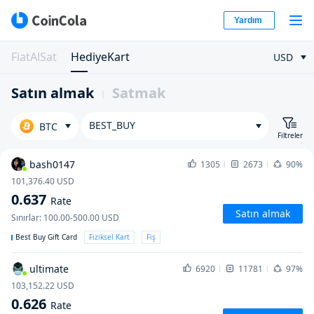
Yardım
FiatAlSat
HediyeKart
USD
Satın almak
Satmak
BEST_BUY
BTC
Filtreler
bash0147
1305
2673
90%
101,376.40
USD
0.637
Rate
Satın almak
Sınırlar
:
100.00-500.00
USD
Best Buy Gift Card
Fiziksel Kart
Fiş
ultimate
6920
11781
97%
103,152.22
USD
0.626
Rate