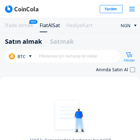
Yardım
NEW
İfade etmek
FiatAlSat
HediyeKart
NGN
Satın almak
Satmak
BTC
Filtreler
Anında Satın Al