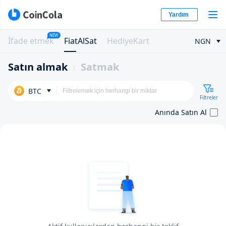
Yardım
NEW
İfade etmek
FiatAlSat
HediyeKart
NGN
Satın almak
Satmak
BTC
Filtreler
Anında Satın Al