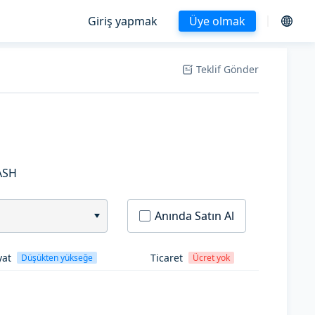
Giriş yapmak
Üye olmak
Teklif Gönder
ASH
Anında Satın Al
yat
Ticaret
Düşükten yükseğe
Ücret yok