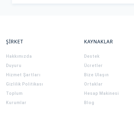
ŞİRKET
KAYNAKLAR
Hakkımızda
Destek
Duyuru
Ücretler
Hizmet Şartları
Bize Ulaşın
Gizlilik Politikası
Ortaklar
Toplum
Hesap Makinesi
Kurumlar
Blog