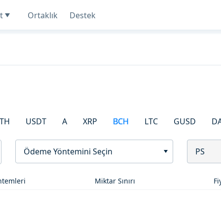
t
Ortaklık
Destek
TH
USDT
A
XRP
BCH
LTC
GUSD
D
Ödeme Yöntemini Seçin
PS
temleri
Miktar Sınırı
Fi