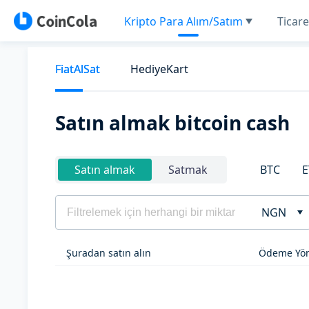
Kripto Para Alım/Satım
Ticare
FiatAlSat
HediyeKart
Satın almak bitcoin cash
BTC
E
Satın almak
Satmak
NGN
Şuradan satın alın
Ödeme Yön