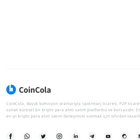
CoinCola, düşük komisyon oranlarıyla spot/marj ticareti, P2P ticaret
sunan küresel bir kripto para alım satım platformu ve borsasıdır. E
en iyi kripto para alım satım deneyimini sunmak için sıfırdan tasarl