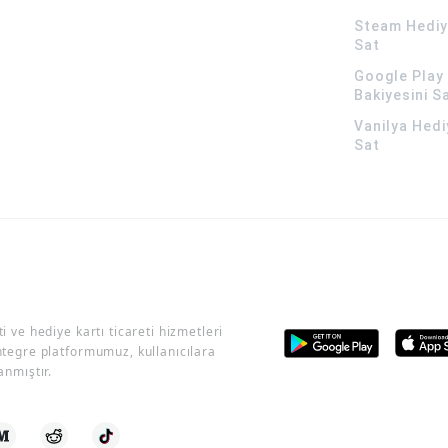
Steam Hediye
Sat
Google Play 
Bakiyesini S
Vanilya Hedi
Sat
i ve hediye kartı ticareti hizmetleri
ntegre platformumuz, kullanıcılara
anmıştır.