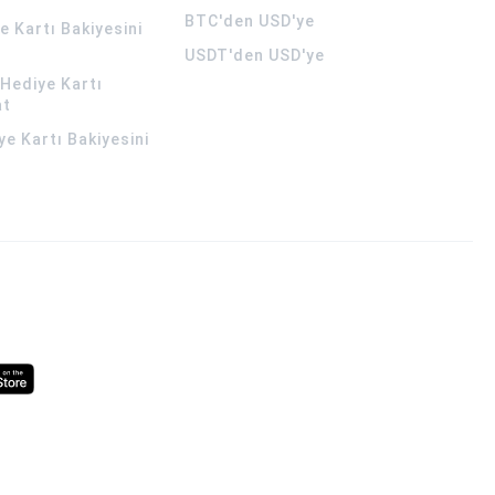
BTC'den USD'ye
 Kartı Bakiyesini
USDT'den USD'ye
Hediye Kartı
at
ye Kartı Bakiyesini