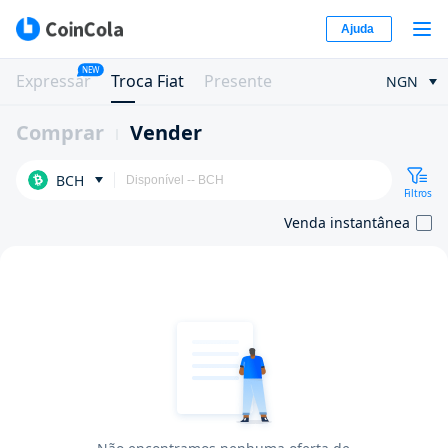
Ajuda
NEW
Expressar
Troca Fiat
Presente
NGN
Comprar
Vender
BCH
Filtros
Venda instantânea