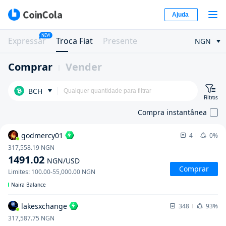
Ajuda
NEW
Expressar
Troca Fiat
Presente
NGN
Comprar
Vender
BCH
Filtros
Compra instantânea
godmercy01
4
0%
317,558.19
NGN
1491.02
NGN
/USD
Comprar
Limites
:
100.00
-
55,000.00
NGN
Naira Balance
lakesxchange
348
93%
317,587.75
NGN