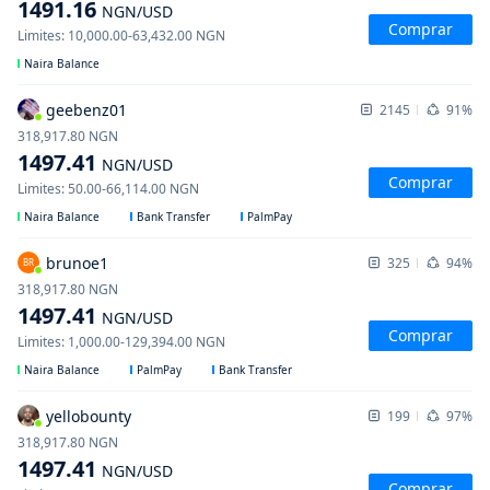
1491.16
NGN
/USD
Comprar
Limites
:
10,000.00
-
63,432.00
NGN
Naira Balance
geebenz01
2145
91%
318,917.80
NGN
1497.41
NGN
/USD
Comprar
Limites
:
50.00
-
66,114.00
NGN
Naira Balance
Bank Transfer
PalmPay
brunoe1
325
94%
BR
318,917.80
NGN
1497.41
NGN
/USD
Comprar
Limites
:
1,000.00
-
129,394.00
NGN
Naira Balance
PalmPay
Bank Transfer
yellobounty
199
97%
318,917.80
NGN
1497.41
NGN
/USD
Comprar