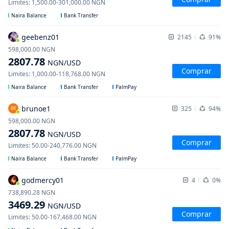
Limites
:
1,500.00
-
301,000.00
NGN
Naira Balance
Bank Transfer
geebenz01
2145
91%
598,000.00
NGN
2807.78
NGN
/USD
Comprar
Limites
:
1,000.00
-
118,768.00
NGN
Naira Balance
Bank Transfer
PalmPay
brunoe1
325
94%
BR
598,000.00
NGN
2807.78
NGN
/USD
Comprar
Limites
:
50.00
-
240,776.00
NGN
Naira Balance
Bank Transfer
PalmPay
godmercy01
4
0%
738,890.28
NGN
3469.29
NGN
/USD
Comprar
Limites
:
50.00
-
167,468.00
NGN