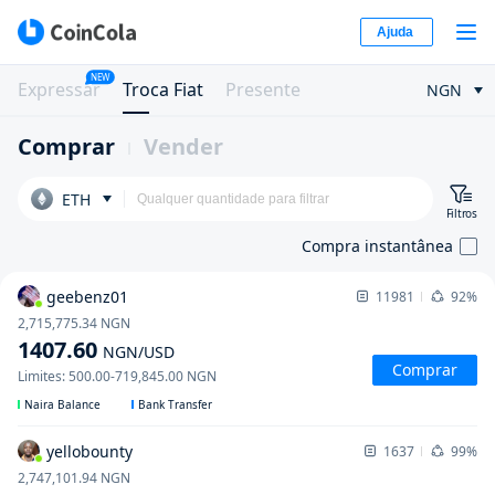
Ajuda
NEW
Expressar
Troca Fiat
Presente
NGN
Comprar
Vender
ETH
Filtros
Compra instantânea
geebenz01
11981
92%
2,715,775.34
NGN
1407.60
NGN
/USD
Comprar
Limites
:
500.00
-
719,845.00
NGN
Naira Balance
Bank Transfer
yellobounty
1637
99%
2,747,101.94
NGN