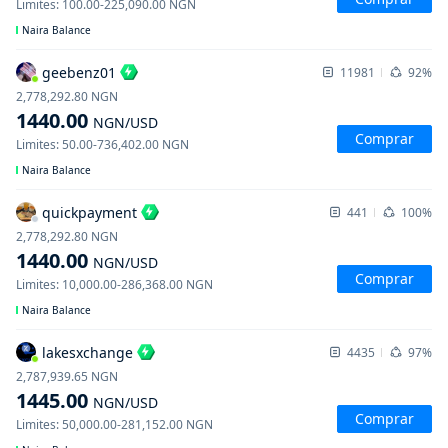
Limites
:
100.00
-
225,090.00
NGN
Naira Balance
geebenz01
11981
92%
2,778,292.80
NGN
1440.00
NGN
/USD
Comprar
Limites
:
50.00
-
736,402.00
NGN
Naira Balance
quickpayment
441
100%
2,778,292.80
NGN
1440.00
NGN
/USD
Comprar
Limites
:
10,000.00
-
286,368.00
NGN
Naira Balance
lakesxchange
4435
97%
2,787,939.65
NGN
1445.00
NGN
/USD
Comprar
Limites
:
50,000.00
-
281,152.00
NGN