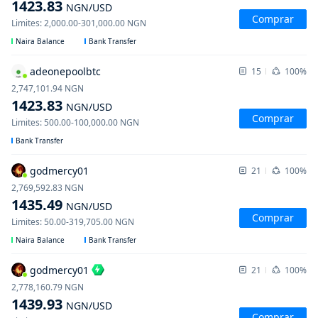
1423.83
NGN
/USD
Comprar
Limites
:
2,000.00
-
301,000.00
NGN
Naira Balance
Bank Transfer
adeonepoolbtc
15
100%
2,747,101.94
NGN
1423.83
NGN
/USD
Comprar
Limites
:
500.00
-
100,000.00
NGN
Bank Transfer
godmercy01
21
100%
2,769,592.83
NGN
1435.49
NGN
/USD
Comprar
Limites
:
50.00
-
319,705.00
NGN
Naira Balance
Bank Transfer
godmercy01
21
100%
2,778,160.79
NGN
1439.93
NGN
/USD
Comprar