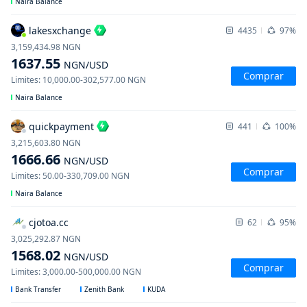
Naira Balance
lakesxchange
4435
97%
3,159,434.98
NGN
1637.55
NGN
/USD
Comprar
Limites
:
10,000.00
-
302,577.00
NGN
Naira Balance
quickpayment
441
100%
3,215,603.80
NGN
1666.66
NGN
/USD
Comprar
Limites
:
50.00
-
330,709.00
NGN
Naira Balance
cjotoa.cc
62
95%
3,025,292.87
NGN
1568.02
NGN
/USD
Comprar
Limites
:
3,000.00
-
500,000.00
NGN
Bank Transfer
Zenith Bank
KUDA