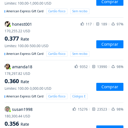
Comprar
Limites
:
100.00-1,000.00
USD
American Express Gift Card
Cartão físico
Sem recibo
honest001
117
189
97%
170,255.22
USD
0.377
Rate
Comprar
Limites
:
100.00-500.00
USD
American Express Gift Card
Cartão físico
Sem recibo
amanda18
9352
13990
98%
178,297.82
USD
0.360
Rate
Comprar
Limites
:
100.00-3,000.00
USD
American Express Gift Card
Cartão físico
Códigos E
susan1998
15276
23523
98%
180,300.44
USD
0.356
Rate