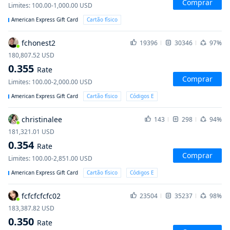
Comprar
Limites
:
100.00-1,000.00
USD
American Express Gift Card
Cartão físico
fchonest2
19396
30346
97%
180,807.52
USD
0.355
Rate
Comprar
Limites
:
100.00-2,000.00
USD
American Express Gift Card
Cartão físico
Códigos E
christinalee
143
298
94%
181,321.01
USD
0.354
Rate
Comprar
Limites
:
100.00-2,851.00
USD
American Express Gift Card
Cartão físico
Códigos E
fcfcfcfcfc02
23504
35237
98%
183,387.82
USD
0.350
Rate