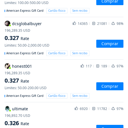
Comprar
Limites
:
100.00-500.00
USD
American Express Gift Card
Cartão físico
Sem recibo
dcsglobalbuyer
14365
21081
98%
196,289.35
USD
0.327
Rate
Comprar
Limites
:
50.00-2,000.00
USD
American Express Gift Card
Cartão físico
Sem recibo
honest001
117
189
97%
196,289.35
USD
0.327
Rate
Comprar
Limites
:
50.00-200.00
USD
American Express Gift Card
Cartão físico
Sem recibo
ultimate
6920
11782
97%
196,892.70
USD
0.326
Rate