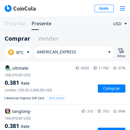
Ajuda
Troca Fiat
Presente
USD
Comprar
Vender
AMERICAN_EXPRESS
BTC
Filtros
ultimate
6920
11782
97%
168,470.83
USD
0.381
Rate
Comprar
Limites
:
100.00-2,000.00
USD
American Express Gift Card
Sem recibo
tanglong-
310
793
99%
168,470.83
USD
0.381
Rate