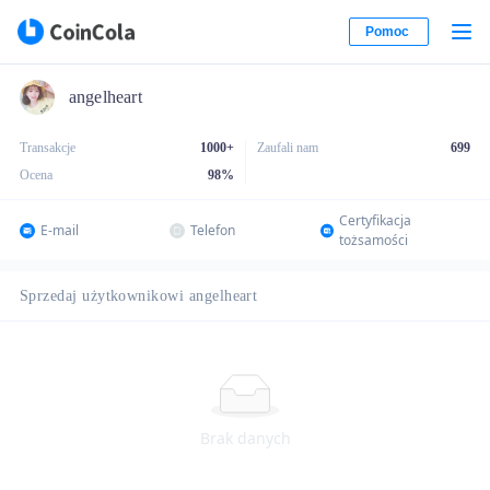
Pomoc
angelheart
Transakcje
1000+
Zaufali nam
699
Ocena
98
%
Certyfikacja
E-mail
Telefon
tożsamości
Sprzedaj użytkownikowi angelheart
Brak danych