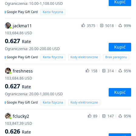
Kupić
Ograniczenia
:
10.00-1,108.00
USD
Google Play Gift Card
Karta fizyczna
jackma11
3575
5018
99%
103,684.86
USD
0.627
Rate
Kupić
Ograniczenia
:
20.00-200.00
USD
Google Play Gift Card
Karta fizyczna
Kody elektroniczne
Brak paragonu
freshness
158
314
95%
103,684.86
USD
0.627
Rate
Kupić
Ograniczenia
:
20.00-1,000.00
USD
Google Play Gift Card
Karta fizyczna
Kody elektroniczne
fclucky2
89
147
95%
103,847.39
USD
0.626
Rate