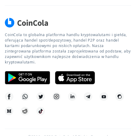
CoinCola to globalna platforma handlu kryptowalutami i giełda,
oferująca handel spot/depozytowy, handel P2P oraz handel
kartami podarunkowymi po niskich opłatach. Nasza
zintegrowana platforma została zaprojektowana od podstaw, aby
zapewnić użytkownikom najlepsze doświadczenia w handlu
kryptowalutami.