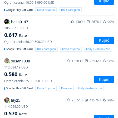
Kupić
Ograniczenia
:
10.00-1,090.00
USD
Google Play Gift Card
Karta fizyczna
Brak paragonu
bash0147
1309
2676
90%
105,362.13
USD
0.617
Rate
Kupić
Ograniczenia
:
50.00-500.00
USD
Google Play Gift Card
Brak paragonu
Karta fizyczna
Kody elektroniczne
susan1998
15283
23532
98%
112,084.19
USD
0.580
Rate
Kupić
Ograniczenia
:
25.00-500.00
USD
Google Play Gift Card
Karta fizyczna
Paragon
Kody elektroniczne
lily25
25551
41576
98%
114,054.00
USD
0.570
Rate