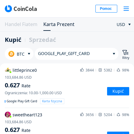
Pomoc
Handel Fiatem
Karta Prezent
USD
Kupić
Sprzedać
GOOGLE_PLAY_GIFT_CARD
BTC
Filtry
littleprince0
3844
5382
98%
103,684.86
USD
0.627
Rate
Kupić
Ograniczenia
:
10.00-1,000.00
USD
Google Play Gift Card
Karta fizyczna
sweetheart123
3656
5204
98%
103,684.86
USD
0.627
Rate