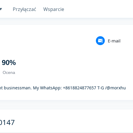
Przyłączać
Wsparcie
E-mail
90
%
Ocena
ient businessman. My WhatsApp: +8618824877657 T-G /@morxhu
0147