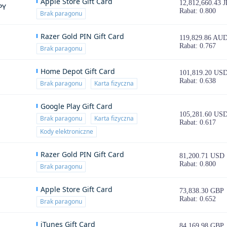
Apple Store Gift Card
12,812,660.43 
PY
Rabat: 0.800
Brak paragonu
Razer Gold PIN Gift Card
119,829.86 AU
Rabat: 0.767
Brak paragonu
Home Depot Gift Card
101,819.20 US
Rabat: 0.638
Brak paragonu
Karta fizyczna
Google Play Gift Card
105,281.60 US
Brak paragonu
Karta fizyczna
Rabat: 0.617
Kody elektroniczne
Razer Gold PIN Gift Card
81,200.71 USD
Rabat: 0.800
Brak paragonu
Apple Store Gift Card
73,838.30 GBP
Rabat: 0.652
Brak paragonu
iTunes Gift Card
84,169.98 GBP