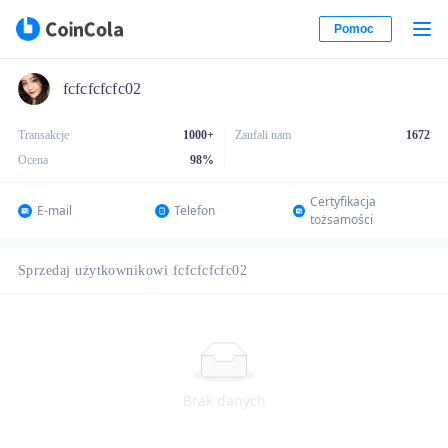
Pomoc
fcfcfcfcfc02
Transakcje
1000+
Zaufali nam
1672
Ocena
98
%
Certyfikacja
E-mail
Telefon
tożsamości
Sprzedaj użytkownikowi fcfcfcfcfc02
Brak danych