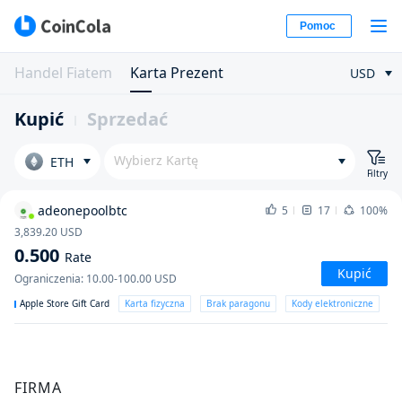
Pomoc
Handel Fiatem
Karta Prezent
USD
Kupić
Sprzedać
Wybierz Kartę
ETH
Filtry
adeonepoolbtc
5
17
100%
3,839.20
USD
0.500
Rate
Kupić
Ograniczenia
:
10.00-100.00
USD
Apple Store Gift Card
Karta fizyczna
Brak paragonu
Kody elektroniczne
FIRMA