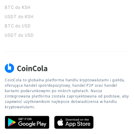
BTC do KSH
USDT do KSH
BTC do USD
USDT do USD
CoinCola to globalna platforma handlu kryptowalutami i giełda,
oferująca handel spot/depozytowy, handel P2P oraz handel
kartami podarunkowymi po niskich opłatach. Nasza
zintegrowana platforma została zaprojektowana od podstaw, aby
zapewnić użytkownikom najlepsze doświadczenia w handlu
kryptowalutami.