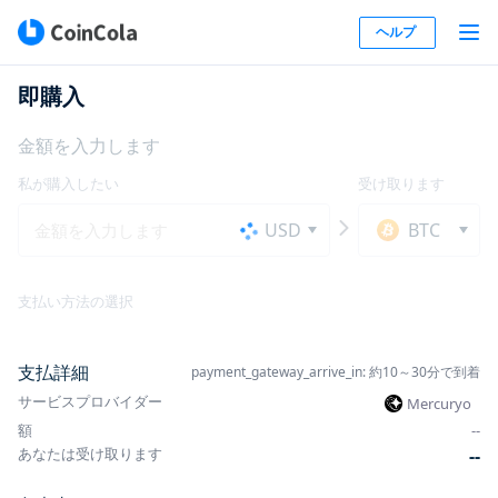
ヘルプ
即購入
金額を入力します
私が購入したい
受け取ります
USD
BTC
支払い方法の選択
支払詳細
payment_gateway_arrive_in: 約10～30分で到着
サービスプロバイダー
Mercuryo
額
-
-
あなたは受け取ります
-
-