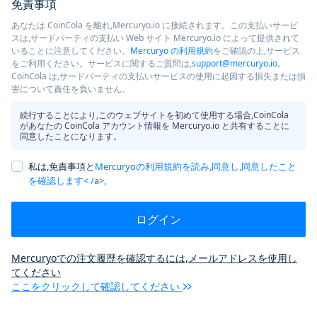
免責事項
あなたは CoinCola を離れ,Mercuryo.io に接続されます。この支払いサービ
スは,サードパーティの支払い Web サイト Mercuryo.io によって提供されて
いることに注意してください。
Mercuryo の利用規約
をご確認の上,サービス
をご利用ください。サービスに関するご質問は,
support@mercuryo.io
。
CoinCola は,サードパーティの支払いサービスの使用に起因する損失または損
害について責任を負いません。
続行することにより,このウェブサイトを初めて使用する場合,CoinCola
があなたの CoinCola アカウント情報を Mercuryo.io と共有することに
同意したことになります。
私は,免責事項と
Mercuryoの利用規約を読み,同意し,同意したこと
を確認します< /a>,
ログイン
Mercuryoでの注文履歴を確認するには,メールアドレスを使用し
てください
ここをクリックして確認してください