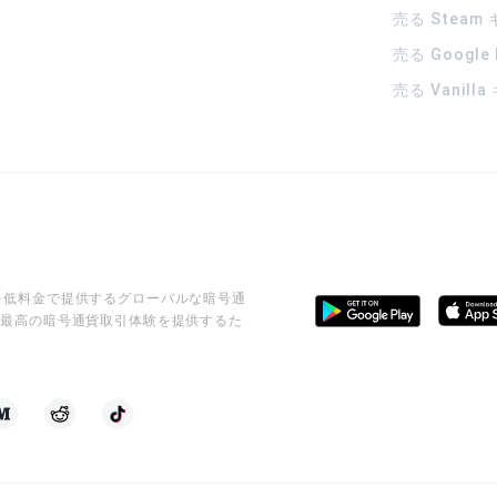
売る Steam
売る Google
売る Vanill
ビスを低料金で提供するグローバルな暗号通
に最高の暗号通貨取引体験を提供するた