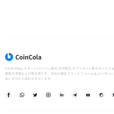
CoinColaは,スポット/マージン取引,P2P取引,ギフトカード取引サー
貨取引市場および取引所です。当社の統合プラットフォームは,ユーザー
めにゼロから設計されています。