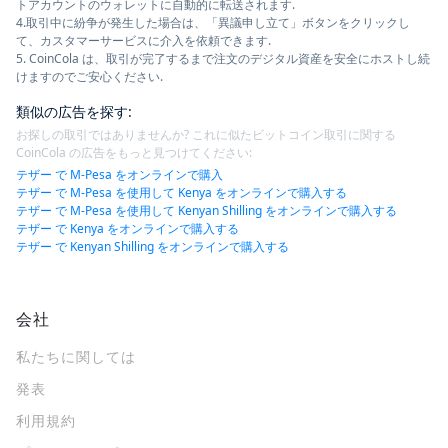
トアカウントのウォレットに自動的に転送されます.
4.取引中に紛争が発生した場合は、「異議申し立て」ボタンをクリックし
て、カスタマーサービスに介入を依頼できます.
5. CoinCola は、取引が完了するまで注文のデジタル資産を安全にホストし続
けますのでご安心ください.
類似の広告を探す
:
お探しの取引ではありませんか? これに似たビットコイン取引に関する
CoinCola の広告をもっと見つけてください:
テザー で M-Pesa をオンラインで購入
テザー で M-Pesa を使用して Kenya をオンラインで購入する
テザー で M-Pesa を使用して Kenyan Shilling をオンラインで購入する
テザー で Kenya をオンラインで購入する
テザー で Kenyan Shilling をオンラインで購入する
会社
私たちに関しては
発表
利用規約