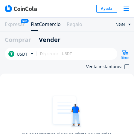
Ayuda
NEW
Expresar
FiatComercio
Regalo
NGN
Comprar
Vender
USDT
Filtros
Venta instantánea