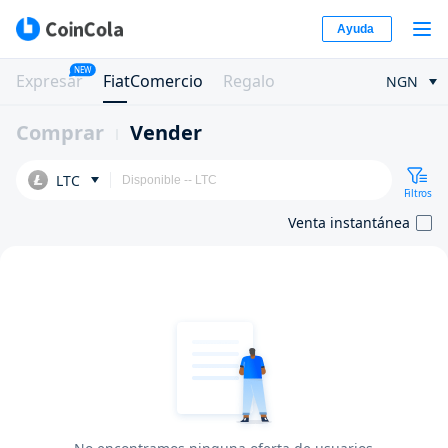
Ayuda
NEW
Expresar
FiatComercio
Regalo
NGN
Comprar
Vender
LTC
Filtros
Venta instantánea