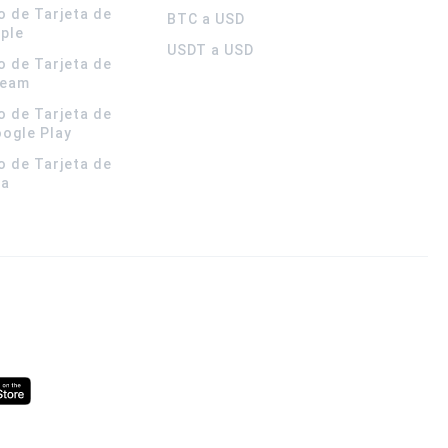
o de Tarjeta de
BTC a USD
pple
USDT a USD
o de Tarjeta de
team
o de Tarjeta de
oogle Play
o de Tarjeta de
la