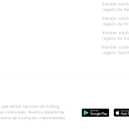
Vender sald
regalo de A
Vender sald
regalo de S
Vender sald
regalo de G
Vender sald
regalo Vanil
 que ofrece servicios de trading
jas comisiones. Nuestra plataforma
riencia de trading de criptomonedas