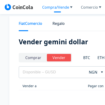
Compra/Vende
Comercio
FiatComercio
Regalo
Vender gemini dollar
BTC
ETH
Comprar
Vender
NGN
Vender a
Pagar con