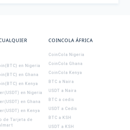
 CUALQUIER
COINCOLA ÁFRICA
CoinCola
Nigeria
CoinCola
Ghana
in(BTC) en Nigeria
CoinCola
Kenya
oin(BTC) en Ghana
BTC a Naira
oin(BTC) en Kenya
USDT a Naira
er(USDT) en Nigeria
BTC a cedis
er(USDT) en Ghana
USDT a Cedis
er(USDT) en Kenya
BTC a KSH
o de Tarjeta de
almart
USDT a KSH