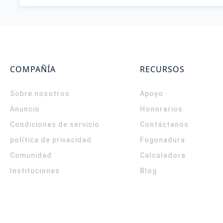
COMPAÑÍA
RECURSOS
Sobre nosotros
Apoyo
Anuncio
Honorarios
Condiciones de servicio
Contáctanos
política de privacidad
Fogonadura
Comunidad
Calculadora
Instituciones
Blog