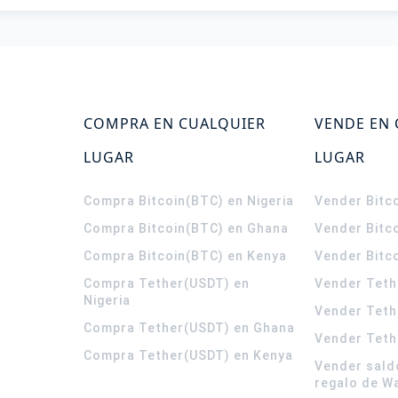
COMPRA EN CUALQUIER
VENDE EN
LUGAR
LUGAR
Compra Bitcoin(BTC) en Nigeria
Vender Bitco
Compra Bitcoin(BTC) en Ghana
Vender Bitc
Compra Bitcoin(BTC) en Kenya
Vender Bitc
Compra Tether(USDT) en
Vender Teth
Nigeria
Vender Teth
Compra Tether(USDT) en Ghana
Vender Teth
Compra Tether(USDT) en Kenya
Vender sald
regalo de W