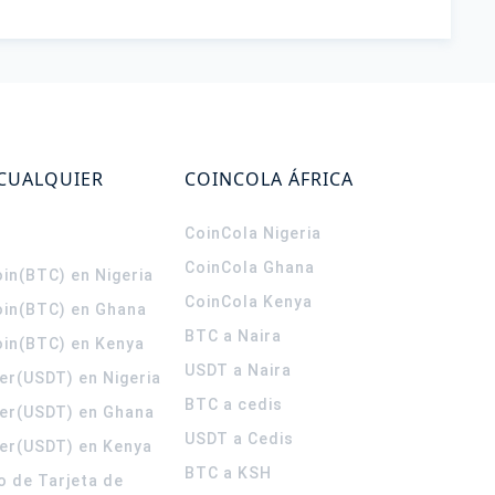
 CUALQUIER
COINCOLA ÁFRICA
CoinCola
Nigeria
CoinCola
Ghana
in(BTC) en Nigeria
CoinCola
Kenya
oin(BTC) en Ghana
BTC a Naira
oin(BTC) en Kenya
USDT a Naira
er(USDT) en Nigeria
BTC a cedis
er(USDT) en Ghana
USDT a Cedis
er(USDT) en Kenya
BTC a KSH
o de Tarjeta de