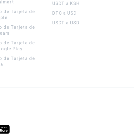
almart
USDT a KSH
o de Tarjeta de
BTC a USD
pple
USDT a USD
o de Tarjeta de
team
o de Tarjeta de
oogle Play
o de Tarjeta de
la