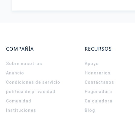
COMPAÑÍA
RECURSOS
Sobre nosotros
Apoyo
Anuncio
Honorarios
Condiciones de servicio
Contáctanos
política de privacidad
Fogonadura
Comunidad
Calculadora
Instituciones
Blog