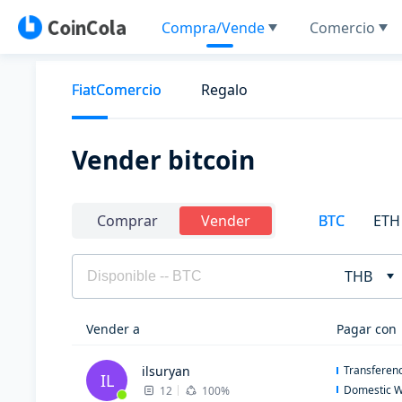
Compra/Vende
Comercio
FiatComercio
Regalo
Vender bitcoin
BTC
ETH
Comprar
Vender
THB
Vender a
Pagar con
ilsuryan
Transferenc
IL
Domestic W
12
100%