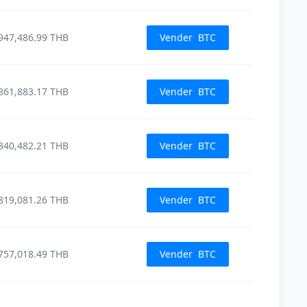
947,486.99
THB
Vender
BTC
861,883.17
THB
Vender
BTC
840,482.21
THB
Vender
BTC
819,081.26
THB
Vender
BTC
757,018.49
THB
Vender
BTC