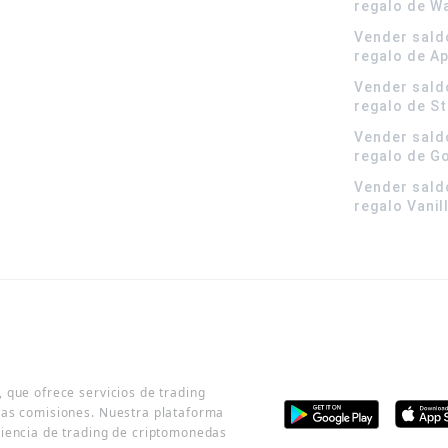
regalo de W
Vender sald
regalo de A
Vender sald
regalo de S
Vender sald
regalo de G
Vender sald
regalo Vanil
 que ofrece servicios de trading
jas comisiones. Nuestra plataforma
riencia de trading de criptomonedas