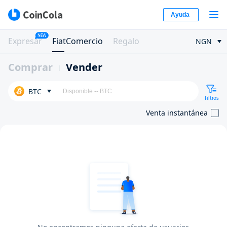
Ayuda
NEW
Expresar
FiatComercio
Regalo
NGN
Comprar
Vender
BTC
Filtros
Venta instantánea