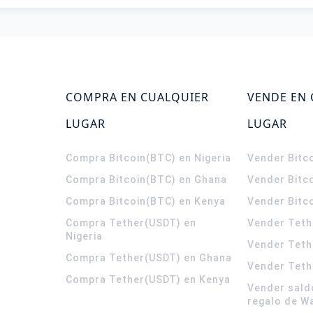
COMPRA EN CUALQUIER
VENDE EN
LUGAR
LUGAR
Compra Bitcoin(BTC) en Nigeria
Vender Bitco
Compra Bitcoin(BTC) en Ghana
Vender Bitc
Compra Bitcoin(BTC) en Kenya
Vender Bitc
Compra Tether(USDT) en
Vender Teth
Nigeria
Vender Teth
Compra Tether(USDT) en Ghana
Vender Teth
Compra Tether(USDT) en Kenya
Vender sald
regalo de W