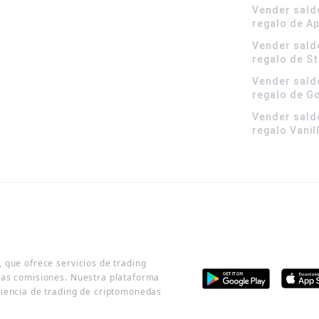
Vender sald
regalo de A
Vender sald
regalo de S
Vender sald
regalo de G
Vender sald
regalo Vanil
 que ofrece servicios de trading
jas comisiones. Nuestra plataforma
riencia de trading de criptomonedas