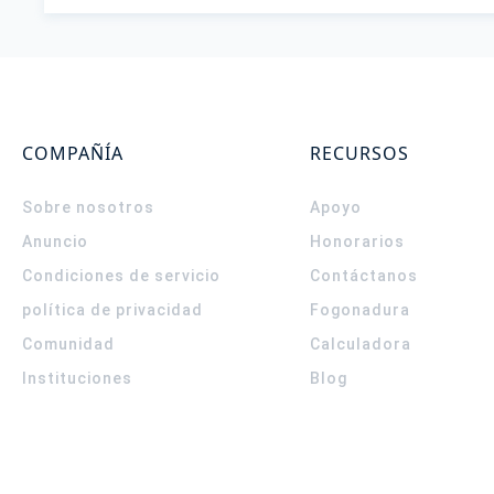
COMPAÑÍA
RECURSOS
Sobre nosotros
Apoyo
Anuncio
Honorarios
Condiciones de servicio
Contáctanos
política de privacidad
Fogonadura
Comunidad
Calculadora
Instituciones
Blog