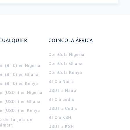
 CUALQUIER
COINCOLA ÁFRICA
CoinCola
Nigeria
CoinCola
Ghana
in(BTC) en Nigeria
CoinCola
Kenya
oin(BTC) en Ghana
BTC a Naira
oin(BTC) en Kenya
USDT a Naira
er(USDT) en Nigeria
BTC a cedis
er(USDT) en Ghana
USDT a Cedis
er(USDT) en Kenya
BTC a KSH
o de Tarjeta de
almart
USDT a KSH