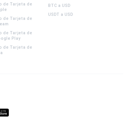
o de Tarjeta de
BTC a USD
pple
USDT a USD
o de Tarjeta de
team
o de Tarjeta de
oogle Play
o de Tarjeta de
la