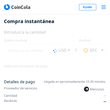
Ayuda
Compra instantánea
Introduzca la cantidad
Quiero comprar
Recibiré
USD
BTC
Seleccione el método de pago
Detalles de pago
Llegada en aproximadamente 10-30 minutos.
Proveedor de servicios
Mercuryo
Cantidad
-
-
Recibirás
-
-