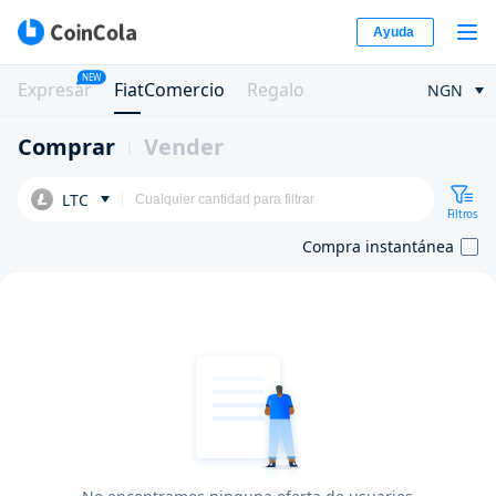
Ayuda
NEW
Expresar
FiatComercio
Regalo
NGN
Comprar
Vender
LTC
Filtros
Compra instantánea