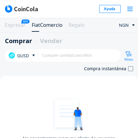
Ayuda
NEW
Expresar
FiatComercio
Regalo
NGN
Comprar
Vender
GUSD
Filtros
Compra instantánea