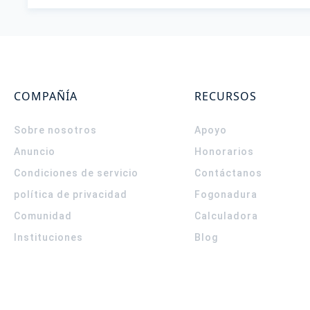
COMPAÑÍA
RECURSOS
Sobre nosotros
Apoyo
Anuncio
Honorarios
Condiciones de servicio
Contáctanos
política de privacidad
Fogonadura
Comunidad
Calculadora
Instituciones
Blog