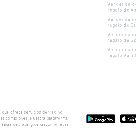
Vender sald
regalo de A
Vender sald
regalo de S
Vender sald
regalo de G
Vender sald
regalo Vanil
 que ofrece servicios de trading
jas comisiones. Nuestra plataforma
riencia de trading de criptomonedas