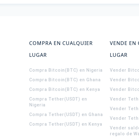
COMPRA EN CUALQUIER
VENDE EN
LUGAR
LUGAR
Compra Bitcoin(BTC) en Nigeria
Vender Bitco
Compra Bitcoin(BTC) en Ghana
Vender Bitc
Compra Bitcoin(BTC) en Kenya
Vender Bitc
Compra Tether(USDT) en
Vender Teth
Nigeria
Vender Teth
Compra Tether(USDT) en Ghana
Vender Teth
Compra Tether(USDT) en Kenya
Vender sald
regalo de W