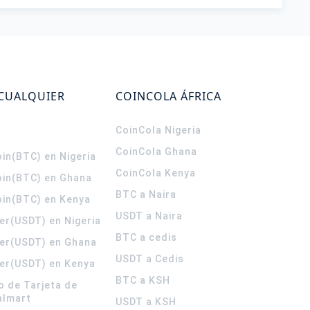
 CUALQUIER
COINCOLA ÁFRICA
CoinCola
Nigeria
CoinCola
Ghana
in(BTC) en Nigeria
CoinCola
Kenya
oin(BTC) en Ghana
BTC a Naira
oin(BTC) en Kenya
USDT a Naira
er(USDT) en Nigeria
BTC a cedis
er(USDT) en Ghana
USDT a Cedis
er(USDT) en Kenya
BTC a KSH
o de Tarjeta de
almart
USDT a KSH