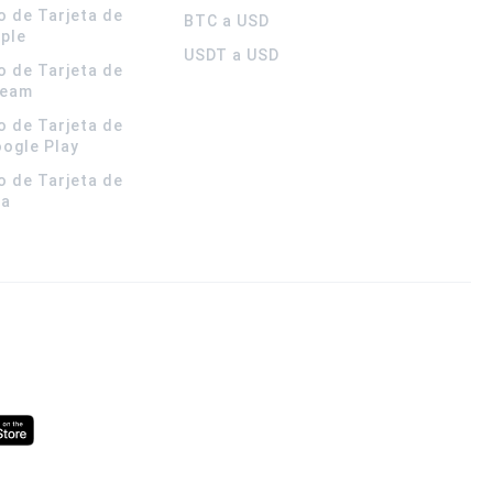
o de Tarjeta de
BTC a USD
pple
USDT a USD
o de Tarjeta de
team
o de Tarjeta de
oogle Play
o de Tarjeta de
la