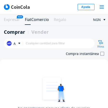
Ayuda
NEW
Expresar
FiatComercio
Regalo
NGN
Comprar
Vender
A
Filtros
Compra instantánea