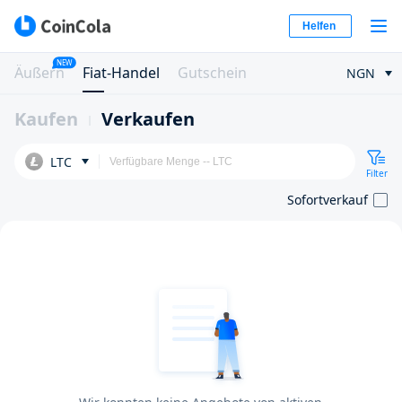
Helfen
NEW
Äußern
Fiat-Handel
Gutschein
NGN
Kaufen
Verkaufen
LTC
Filter
Sofortverkauf