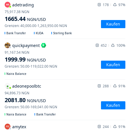
adetrading
178
97%
75,917.38
NGN
1665.44
NGN
/USD
Kaufen
Grenzen
:
40,000.00
-
1,263,950.00
NGN
Bank Transfer
KUDA
Sterling Bank
quickpayment
452
100%
91,167.54
NGN
1999.99
NGN
/USD
Kaufen
Grenzen
:
50.00
-
119,022.00
NGN
Naira Balance
adeonepoolbtc
288
91%
94,896.73
NGN
2081.80
NGN
/USD
Kaufen
Grenzen
:
50.00
-
169,041.00
NGN
Naira Balance
Bank Transfer
amytex
244
91%
AM