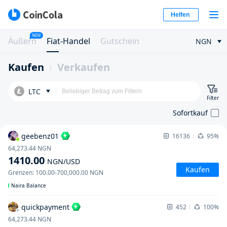
Helfen
NEW
Äußern
Fiat-Handel
Gutschein
NGN
Kaufen
Verkaufen
LTC
Filter
Sofortkauf
geebenz01
16136
95%
64,273.44
NGN
1410.00
NGN
/USD
Kaufen
Grenzen
:
100.00
-
700,000.00
NGN
Naira Balance
quickpayment
452
100%
64,273.44
NGN