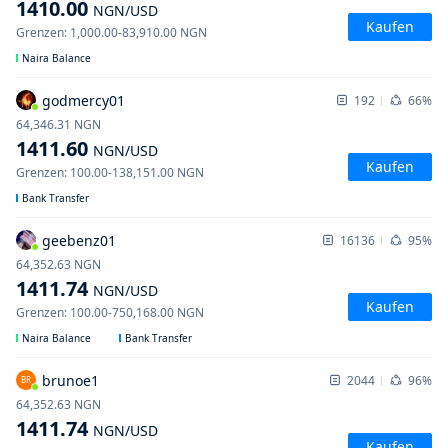
1410.00
NGN
/USD
Kaufen
Grenzen
:
1,000.00
-
83,910.00
NGN
Naira Balance
godmercy01
192
66%
64,346.31
NGN
1411.60
NGN
/USD
Kaufen
Grenzen
:
100.00
-
138,151.00
NGN
Bank Transfer
geebenz01
16136
95%
64,352.63
NGN
1411.74
NGN
/USD
Kaufen
Grenzen
:
100.00
-
750,168.00
NGN
Naira Balance
Bank Transfer
brunoe1
2044
96%
BR
64,352.63
NGN
1411.74
NGN
/USD
Kaufen