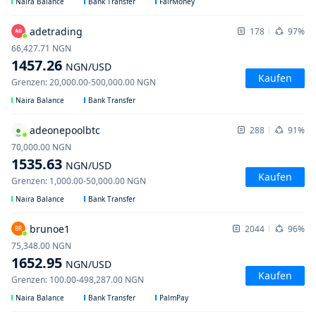
Naira Balance
Bank Transfer
FairMoney
adetrading
178
97%
66,427.71
NGN
1457.26
NGN
/USD
Kaufen
Grenzen
:
20,000.00
-
500,000.00
NGN
Naira Balance
Bank Transfer
adeonepoolbtc
288
91%
70,000.00
NGN
1535.63
NGN
/USD
Kaufen
Grenzen
:
1,000.00
-
50,000.00
NGN
Naira Balance
Bank Transfer
brunoe1
2044
96%
BR
75,348.00
NGN
1652.95
NGN
/USD
Kaufen
Grenzen
:
100.00
-
498,287.00
NGN
Naira Balance
Bank Transfer
PalmPay