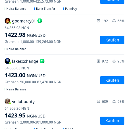
Grenzen
:
1,000.00
-
425,573.00
NGN
Naira Balance
Bank Transfer
PalmPay
godmercy01
192
66%
64,865.08
NGN
1422.98
NGN
/USD
Kaufen
Grenzen
:
1,000.00
-
139,264.00
NGN
Naira Balance
lakesxchange
972
95%
64,866.03
NGN
1423.00
NGN
/USD
Kaufen
Grenzen
:
50,000.00
-
63,476.00
NGN
Naira Balance
yellobounty
689
98%
64,909.36
NGN
1423.95
NGN
/USD
Kaufen
Grenzen
:
2,000.00
-
301,000.00
NGN