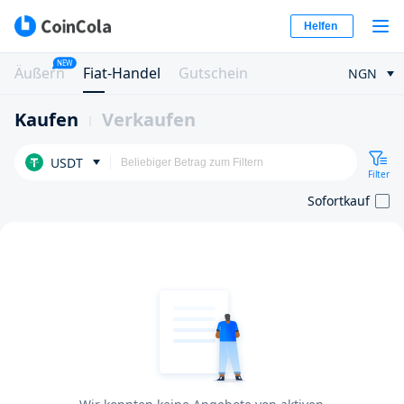
Helfen
NEW
Äußern
Fiat-Handel
Gutschein
NGN
Kaufen
Verkaufen
USDT
Filter
Sofortkauf