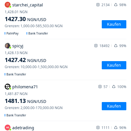
starchei_capital
2134
98%
ST
1,428.01
NGN
1427.30
NGN
/USD
Kaufen
Grenzen
:
1,000.00
-
585,503.00
NGN
PalmPay
Bank Transfer
spicyj
18492
99%
1,428.13
NGN
1427.42
NGN
/USD
Kaufen
Grenzen
:
10,000.00
-
1,500,000.00
NGN
Bank Transfer
philomena71
57
100%
1,481.87
NGN
1481.13
NGN
/USD
Kaufen
Grenzen
:
2,000.00
-
170,000.00
NGN
Bank Transfer
adetrading
1111
96%