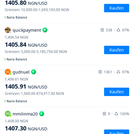
1405.80
NGN
/USD
Kaufen
Grenzen
:
10,000.00
-
1,693,183.00
NGN
Naira Balance
quickpayment
538
97%
1,406.54
NGN
1405.84
NGN
/USD
Kaufen
Grenzen
:
5,000.00
-
5,185,756.00
NGN
Naira Balance
gudnuel
1361
97%
GU
1,406.61
NGN
1405.91
NGN
/USD
Kaufen
Grenzen
:
1,000.00
-
874,917.00
NGN
Naira Balance
mmilinma20
9
100%
MM
1,408.00
NGN
1407.30
NGN
/USD
Kaufen