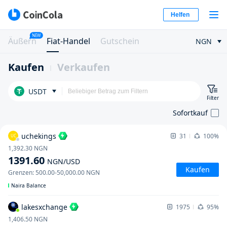
Helfen
NEW
Äußern
Fiat-Handel
Gutschein
NGN
Kaufen
Verkaufen
USDT
Filter
Sofortkauf
uchekings
31
100%
UC
1,392.30
NGN
1391.60
NGN
/USD
Kaufen
Grenzen
:
500.00
-
50,000.00
NGN
Naira Balance
lakesxchange
1975
95%
1,406.50
NGN