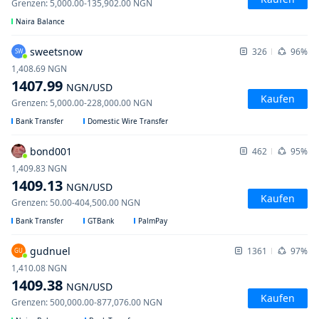
Grenzen
:
5,000.00
-
135,902.00
NGN
Naira Balance
sweetsnow
326
96%
SW
1,408.69
NGN
1407.99
NGN
/USD
Kaufen
Grenzen
:
5,000.00
-
228,000.00
NGN
Bank Transfer
Domestic Wire Transfer
bond001
462
95%
1,409.83
NGN
1409.13
NGN
/USD
Kaufen
Grenzen
:
50.00
-
404,500.00
NGN
Bank Transfer
GTBank
PalmPay
gudnuel
1361
97%
GU
1,410.08
NGN
1409.38
NGN
/USD
Kaufen
Grenzen
:
500,000.00
-
877,076.00
NGN