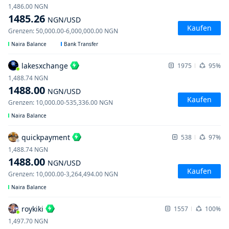
1,486.00
NGN
1485.26
NGN
/USD
Kaufen
Grenzen
:
50,000.00
-
6,000,000.00
NGN
Naira Balance
Bank Transfer
lakesxchange
1975
95%
1,488.74
NGN
1488.00
NGN
/USD
Kaufen
Grenzen
:
10,000.00
-
535,336.00
NGN
Naira Balance
quickpayment
538
97%
1,488.74
NGN
1488.00
NGN
/USD
Kaufen
Grenzen
:
10,000.00
-
3,264,494.00
NGN
Naira Balance
roykiki
1557
100%
1,497.70
NGN