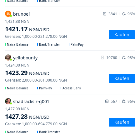
Naira Balance
Bank Transfer
brunoe1
3841
96%
BR
1,421.88
NGN
1421.17
NGN
/USD
Kaufen
Grenzen
:
1,000.00
-
221,278.00
NGN
Naira Balance
Bank Transfer
PalmPay
yellobounty
10760
98%
1,424.00
NGN
1423.29
NGN
/USD
Kaufen
Grenzen
:
2,000.00
-
301,000.00
NGN
Naira Balance
PalmPay
Access Bank
shadracksir-g001
567
96%
1,427.99
NGN
1427.28
NGN
/USD
Kaufen
Grenzen
:
1,000.00
-
694,779.00
NGN
Naira Balance
Bank Transfer