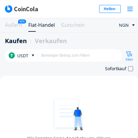
Helfen
NEW
Äußern
Fiat-Handel
Gutschein
NGN
Kaufen
Verkaufen
USDT
Filter
Sofortkauf