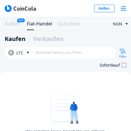
Helfen
NEW
Äußern
Fiat-Handel
Gutschein
NGN
Kaufen
Verkaufen
LTC
Filter
Sofortkauf