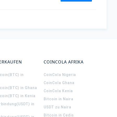
VERKAUFEN
COINCOLA AFRIKA
coin(BTC) in
CoinCola
Nigeria
CoinCola
Ghana
tcoin(BTC) in Ghana
CoinCola
Kenia
coin(BTC) in Kenia
Bitcoin in Naira
rbindung(USDT) in
USDT zu Naira
Bitcoin in Cedis
rbindung(USDT) in