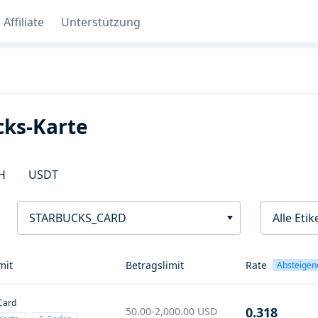
Affiliate
Unterstützung
cks-Karte
H
USDT
STARBUCKS_CARD
Alle Etik
mit
Betragslimit
Rate
Absteigen
Card
0.318
50.00-2,000.00
USD