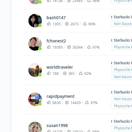
Physische 
16136
25485
98%
Starbucks 
bash0147
Kein Kass
1305
2673
90%
Starbucks 
fchonest2
Physische 
19395
30344
97%
Starbucks 
worldtraveler
Physische 
188
365
92%
Kein Kass
Starbucks 
rapidpayment
Kein Kass
6830
14420
97%
Physische 
Starbucks 
susan1998
Physische 
15275
23522
98%