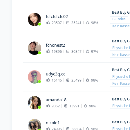
Best Buy G
fcfcfcfcfc02
E-Codes
23507
35241
98%
Kein Kass
Best Buy G
fchonest2
Physische 
19396
30347
97%
Kein Kass
Best Buy G
udyc3q.cc
Physische 
16146
25499
98%
Kein Kass
Best Buy G
amanda18
Physische 
9352
13991
98%
Best Buy G
nicole1
Physische 
24996
38804
98%