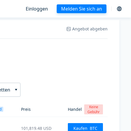
Einloggen
Melden Sie sich an
Angebot abgeben
etten
Keine
Preis
Handel
d
Gebühr
101,819.48
USD
Kaufen
BTC