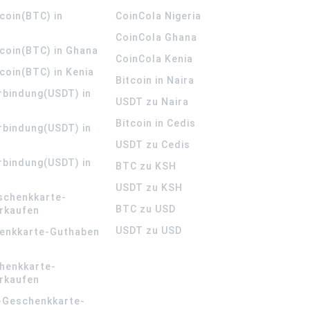
coin(BTC) in
CoinCola
Nigeria
CoinCola
Ghana
tcoin(BTC) in Ghana
CoinCola
Kenia
coin(BTC) in Kenia
Bitcoin in Naira
rbindung(USDT) in
USDT zu Naira
Bitcoin in Cedis
rbindung(USDT) in
USDT zu Cedis
rbindung(USDT) in
BTC zu KSH
USDT zu KSH
schenkkarte-
BTC zu USD
rkaufen
USDT zu USD
enkkarte-Guthaben
henkkarte-
rkaufen
-Geschenkkarte-