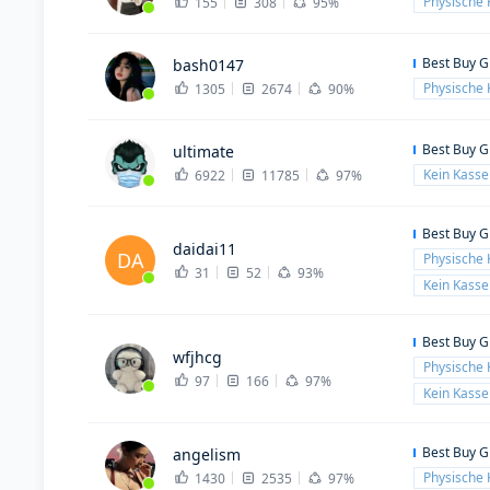
Physische 
155
308
95%
Best Buy G
bash0147
Physische 
1305
2674
90%
Best Buy G
ultimate
Kein Kass
6922
11785
97%
Best Buy G
daidai11
DA
Physische 
31
52
93%
Kein Kass
Best Buy G
wfjhcg
Physische 
97
166
97%
Kein Kass
Best Buy G
angelism
Physische 
1430
2535
97%