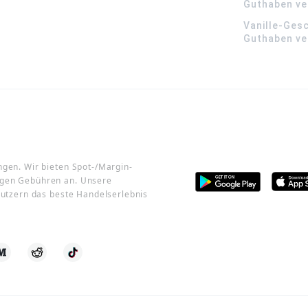
Guthaben ve
Vanille-Ges
Guthaben ve
ngen. Wir bieten Spot-/Margin-
igen Gebühren an. Unsere
 Nutzern das beste Handelserlebnis