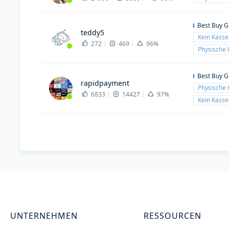
Best Buy G
teddy5
Kein Kass
272
469
96%
Physische 
Best Buy G
rapidpayment
Physische 
6833
14427
97%
Kein Kass
UNTERNEHMEN
RESSOURCEN