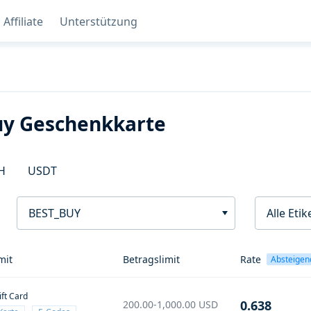
Affiliate
Unterstützung
Buy Geschenkkarte
H
USDT
BEST_BUY
Alle Etik
mit
Betragslimit
Rate
Absteigen
ift Card
0.638
200.00-1,000.00
USD