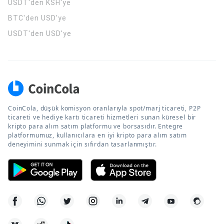
USDT'den KSH'ye
BTC'den USD'ye
USDT'den USD'ye
CoinCola, düşük komisyon oranlarıyla spot/marj ticareti, P2P
ticareti ve hediye kartı ticareti hizmetleri sunan küresel bir
kripto para alım satım platformu ve borsasıdır. Entegre
platformumuz, kullanıcılara en iyi kripto para alım satım
deneyimini sunmak için sıfırdan tasarlanmıştır.