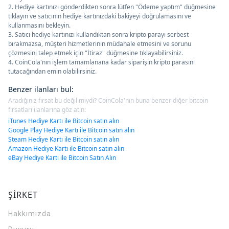
2. Hediye kartınızı gönderdikten sonra lütfen "Ödeme yaptım" düğmesine
tıklayın ve satıcının hediye kartınızdaki bakiyeyi doğrulamasını ve
kullanmasını bekleyin.
3. Satıcı hediye kartınızı kullandıktan sonra kripto parayı serbest
bırakmazsa, müşteri hizmetlerinin müdahale etmesini ve sorunu
çözmesini talep etmek için "İtiraz" düğmesine tıklayabilirsiniz.
4. CoinCola'nın işlem tamamlanana kadar siparişin kripto parasını
tutacağından emin olabilirsiniz.
Benzer ilanları bul
:
Aradığınız fırsat bu değil miydi? CoinCola'nın buna benzer diğer bitcoin
fırsatları ilanlarına göz atın:
iTunes Hediye Kartı ile Bitcoin satın alın
Google Play Hediye Kartı ile Bitcoin satın alın
Steam Hediye Kartı ile Bitcoin satın alın
Amazon Hediye Kartı ile Bitcoin satın alın
eBay Hediye Kartı ile Bitcoin Satın Alın
ŞİRKET
Hakkımızda