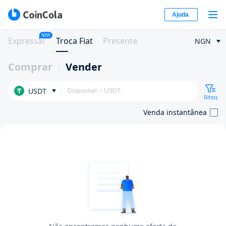
Ajuda
NEW
Expressar
Troca Fiat
Presente
NGN
Comprar
Vender
USDT
Filtros
Venda instantânea