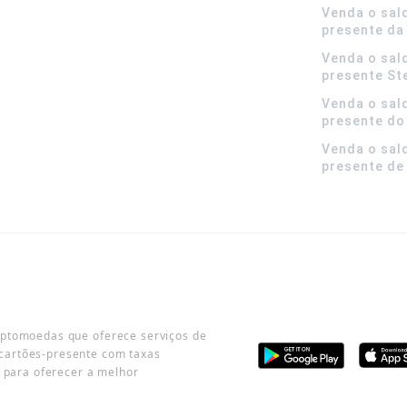
Venda o sal
presente da
Venda o sal
presente S
Venda o sal
presente do
Venda o sal
presente de
iptomoedas que oferece serviços de
cartões-presente com taxas
o para oferecer a melhor