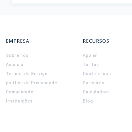
EMPRESA
RECURSOS
Sobre nós
Apoiar
Anúncio
Tarifas
Termos de Serviço
Contate-nos
política de Privacidade
Parceiros
Comunidade
Calculadora
Instituições
Blog