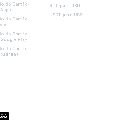
do do Cartão-
BTC para USD
 Apple
USDT para USD
do do Cartão-
team
do do Cartão-
 Google Play
do do Cartão-
 baunilha