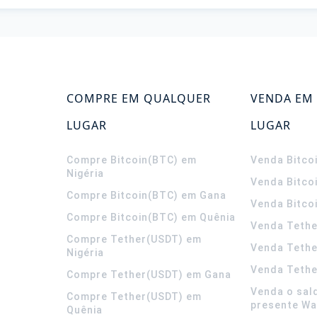
COMPRE EM QUALQUER
VENDA EM
LUGAR
LUGAR
Compre Bitcoin(BTC) em
Venda Bitco
Nigéria
Venda Bitco
Compre Bitcoin(BTC) em Gana
Venda Bitco
Compre Bitcoin(BTC) em Quênia
Venda Tethe
Compre Tether(USDT) em
Venda Teth
Nigéria
Venda Tethe
Compre Tether(USDT) em Gana
Venda o sal
Compre Tether(USDT) em
presente Wa
Quênia