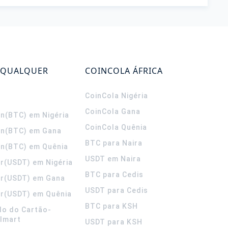
 QUALQUER
COINCOLA ÁFRICA
CoinCola
Nigéria
CoinCola
Gana
in(BTC) em Nigéria
CoinCola
Quênia
in(BTC) em Gana
BTC para Naira
in(BTC) em Quênia
USDT em Naira
r(USDT) em Nigéria
BTC para Cedis
er(USDT) em Gana
USDT para Cedis
r(USDT) em Quênia
BTC para KSH
do do Cartão-
lmart
USDT para KSH