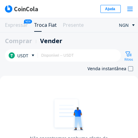
Ajuda
NEW
Expressar
Troca Fiat
Presente
NGN
Comprar
Vender
USDT
Filtros
Venda instantânea